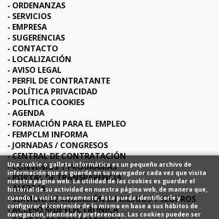
ORDENANZAS
SERVICIOS
EMPRESA
SUGERENCIAS
CONTACTO
LOCALIZACIÓN
AVISO LEGAL
PERFIL DE CONTRATANTE
POLÍTICA PRIVACIDAD
POLÍTICA COOKIES
AGENDA
FORMACIÓN PARA EL EMPLEO
FEMPCLM INFORMA
JORNADAS / CONGRESOS
CENTRAL DE CONTRATACIÓN
Una cookie o galleta informática es un pequeño archivo de
CONVENIOS Y PROGRAMAS
información que se guarda en su navegador cada vez que visita
PORTAL DE TRANSPARENCIA
nuestra página web. La utilidad de las cookies es guardar el
ALERTAS
historial de su actividad en nuestra página web, de manera que,
SERVICIO DE MEDIACIÓN EN RIESGOS Y SEGUROS
cuando la visite nuevamente, ésta pueda identificarle y
configurar el contenido de la misma en base a sus hábitos de
ACCESO SEDE ELECTRÓNICA
navegación, identidad y preferencias. Las cookies pueden ser