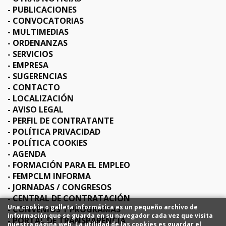
PUBLICACIONES
CONVOCATORIAS
MULTIMEDIAS
ORDENANZAS
SERVICIOS
EMPRESA
SUGERENCIAS
CONTACTO
LOCALIZACIÓN
AVISO LEGAL
PERFIL DE CONTRATANTE
POLÍTICA PRIVACIDAD
POLÍTICA COOKIES
AGENDA
FORMACIÓN PARA EL EMPLEO
FEMPCLM INFORMA
JORNADAS / CONGRESOS
CENTRAL DE CONTRATACIÓN
Una cookie o galleta informática es un pequeño archivo de
CONVENIOS Y PROGRAMAS
información que se guarda en su navegador cada vez que visita
PORTAL DE TRANSPARENCIA
nuestra página web. La utilidad de las cookies es guardar el