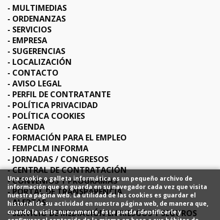
MULTIMEDIAS
ORDENANZAS
SERVICIOS
EMPRESA
SUGERENCIAS
LOCALIZACIÓN
CONTACTO
AVISO LEGAL
PERFIL DE CONTRATANTE
POLÍTICA PRIVACIDAD
POLÍTICA COOKIES
AGENDA
FORMACIÓN PARA EL EMPLEO
FEMPCLM INFORMA
JORNADAS / CONGRESOS
CENTRAL DE CONTRATACIÓN
Una cookie o galleta informática es un pequeño archivo de
CONVENIOS Y PROGRAMAS
información que se guarda en su navegador cada vez que visita
PORTAL DE TRANSPARENCIA
nuestra página web. La utilidad de las cookies es guardar el
ALERTAS
historial de su actividad en nuestra página web, de manera que,
SERVICIO DE MEDIACIÓN EN RIESGOS Y SEGUROS
cuando la visite nuevamente, ésta pueda identificarle y