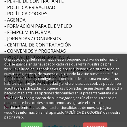
PERFIL DE CONTRATANTE
POLÍTICA PRIVACIDAD
POLÍTICA COOKIES
AGENDA
FORMACIÓN PARA EL EMPLEO
FEMPCLM INFORMA
JORNADAS / CONGRESOS
CENTRAL DE CONTRATACIÓN
CONVENIOS Y PROGRAMAS
PORTAL DE TRANSPARENCIA
Una cookie o galleta informática es un pequeño archivo de información
ALERTAS
que se guarda en su navegador cada vez que visita nuestra página
SERVICIO DE MEDIACIÓN EN RIESGOS Y SEGUROS
web. La utilidad de las cookies es guardar el historial de su actividad en
nuestra página web, de manera que, cuando la visite nuevamente, ésta
ACCESO SEDE ELECTRÓNICA
pueda identificarle y configurar el contenido de la misma en base a sus
PORTAL DE TRANSPARENCIA
hábitos de navegación, identidad y preferencias. Las cookies pueden ser
MAPA WEB
aceptadas, rechazadas, bloqueadas y borradas, según desee. Ello podrá
hacerlo mediante las opciones disponibles en la presente ventana o a
Ubicación
través de la configuración de su navegador, según el caso. En caso de
que rechace las cookies no podremos asegurarle el correcto
Contacto
funcionamiento de las distintas funcionalidades de nuestra página
web. Más información en el apartado
“POLÍTICA DE COOKIES”
de nuestra
página web.
Diseño y Desarrollo web Im3diA comunicación