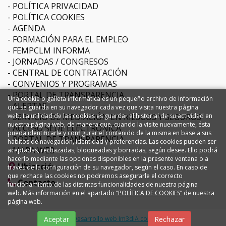
POLÍTICA PRIVACIDAD
POLÍTICA COOKIES
AGENDA
FORMACIÓN PARA EL EMPLEO
FEMPCLM INFORMA
JORNADAS / CONGRESOS
CENTRAL DE CONTRATACIÓN
CONVENIOS Y PROGRAMAS
PORTAL DE TRANSPARENCIA
Una cookie o galleta informática es un pequeño archivo de información
ALERTAS
que se guarda en su navegador cada vez que visita nuestra página
SERVICIO DE MEDIACIÓN EN RIESGOS Y SEGUROS
web. La utilidad de las cookies es guardar el historial de su actividad en
nuestra página web, de manera que, cuando la visite nuevamente, ésta
ACCESO SEDE ELECTRÓNICA
pueda identificarle y configurar el contenido de la misma en base a sus
PORTAL DE TRANSPARENCIA
hábitos de navegación, identidad y preferencias. Las cookies pueden ser
MAPA WEB
aceptadas, rechazadas, bloqueadas y borradas, según desee. Ello podrá
hacerlo mediante las opciones disponibles en la presente ventana o a
Ubicación
través de la configuración de su navegador, según el caso. En caso de
que rechace las cookies no podremos asegurarle el correcto
Contacto
funcionamiento de las distintas funcionalidades de nuestra página
web. Más información en el apartado
“POLÍTICA DE COOKIES”
de nuestra
página web.
Diseño y Desarrollo web Im3diA comunicación
Aceptar
Rechazar