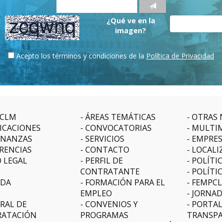
¿Qué ve en la
imagen?
Acepto los términos y condiciones de la
Política de Privacidad
CLM
ÁREAS TEMÁTICAS
OTRAS 
ICACIONES
CONVOCATORIAS
MULTI
NANZAS
SERVICIOS
EMPRE
RENCIAS
CONTACTO
LOCALI
O LEGAL
PERFIL DE
POLÍTI
CONTRATANTE
POLÍTI
DA
FORMACIÓN PARA EL
FEMPC
EMPLEO
JORNAD
RAL DE
CONVENIOS Y
PORTAL
ATACIÓN
PROGRAMAS
TRANSPA