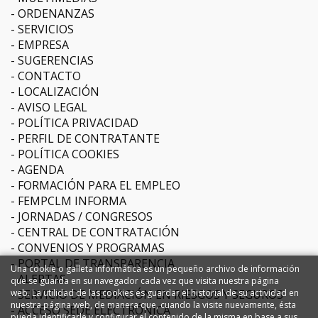
ORDENANZAS
SERVICIOS
EMPRESA
SUGERENCIAS
CONTACTO
LOCALIZACIÓN
AVISO LEGAL
POLÍTICA PRIVACIDAD
PERFIL DE CONTRATANTE
POLÍTICA COOKIES
AGENDA
FORMACIÓN PARA EL EMPLEO
FEMPCLM INFORMA
JORNADAS / CONGRESOS
CENTRAL DE CONTRATACIÓN
CONVENIOS Y PROGRAMAS
PORTAL DE TRANSPARENCIA
Una cookie o galleta informática es un pequeño archivo de información
ALERTAS
que se guarda en su navegador cada vez que visita nuestra página
SERVICIO DE MEDIACIÓN EN RIESGOS Y SEGUROS
web. La utilidad de las cookies es guardar el historial de su actividad en
nuestra página web, de manera que, cuando la visite nuevamente, ésta
ACCESO SEDE ELECTRÓNICA
pueda identificarle y configurar el contenido de la misma en base a sus