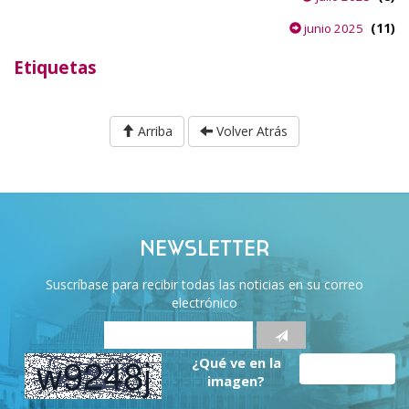
(11)
junio 2025
Etiquetas
Arriba
Volver Atrás
NEWSLETTER
Suscríbase para recibir todas las noticias en su correo
electrónico
¿Qué ve en la
imagen?