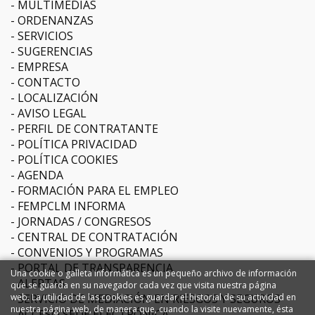
MULTIMEDIAS
ORDENANZAS
SERVICIOS
SUGERENCIAS
EMPRESA
CONTACTO
LOCALIZACIÓN
AVISO LEGAL
PERFIL DE CONTRATANTE
POLÍTICA PRIVACIDAD
POLÍTICA COOKIES
AGENDA
FORMACIÓN PARA EL EMPLEO
FEMPCLM INFORMA
JORNADAS / CONGRESOS
CENTRAL DE CONTRATACIÓN
CONVENIOS Y PROGRAMAS
PORTAL DE TRANSPARENCIA
Una cookie o galleta informática es un pequeño archivo de información
ALERTAS
que se guarda en su navegador cada vez que visita nuestra página
SERVICIO DE MEDIACIÓN EN RIESGOS Y SEGUROS
web. La utilidad de las cookies es guardar el historial de su actividad en
nuestra página web, de manera que, cuando la visite nuevamente, ésta
ACCESO SEDE ELECTRÓNICA