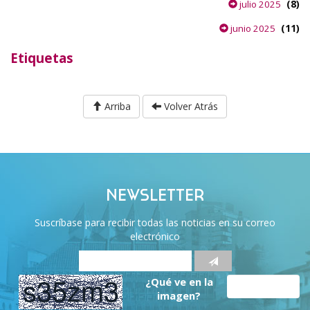
(8)
julio 2025
(11)
junio 2025
Etiquetas
Arriba
Volver Atrás
NEWSLETTER
Suscríbase para recibir todas las noticias en su correo
electrónico
¿Qué ve en la
imagen?