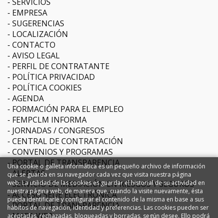
SERVICIOS
EMPRESA
SUGERENCIAS
LOCALIZACIÓN
CONTACTO
AVISO LEGAL
PERFIL DE CONTRATANTE
POLÍTICA PRIVACIDAD
POLÍTICA COOKIES
AGENDA
FORMACIÓN PARA EL EMPLEO
FEMPCLM INFORMA
JORNADAS / CONGRESOS
CENTRAL DE CONTRATACIÓN
CONVENIOS Y PROGRAMAS
PORTAL DE TRANSPARENCIA
Una cookie o galleta informática es un pequeño archivo de información
ALERTAS
que se guarda en su navegador cada vez que visita nuestra página
web. La utilidad de las cookies es guardar el historial de su actividad en
SERVICIO DE MEDIACIÓN EN RIESGOS Y SEGUROS
nuestra página web, de manera que, cuando la visite nuevamente, ésta
ACCESO SEDE ELECTRÓNICA
pueda identificarle y configurar el contenido de la misma en base a sus
PORTAL DE TRANSPARENCIA
hábitos de navegación, identidad y preferencias. Las cookies pueden ser
MAPA WEB
aceptadas, rechazadas, bloqueadas y borradas, según desee. Ello podrá