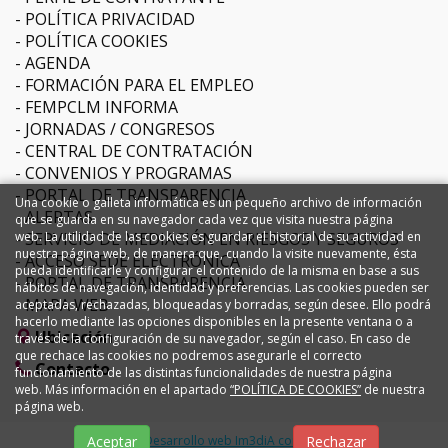
POLÍTICA PRIVACIDAD
POLÍTICA COOKIES
AGENDA
FORMACIÓN PARA EL EMPLEO
FEMPCLM INFORMA
JORNADAS / CONGRESOS
CENTRAL DE CONTRATACIÓN
CONVENIOS Y PROGRAMAS
PORTAL DE TRANSPARENCIA
Una cookie o galleta informática es un pequeño archivo de información
ALERTAS
que se guarda en su navegador cada vez que visita nuestra página
SERVICIO DE MEDIACIÓN EN RIESGOS Y SEGUROS
web. La utilidad de las cookies es guardar el historial de su actividad en
nuestra página web, de manera que, cuando la visite nuevamente, ésta
ACCESO SEDE ELECTRÓNICA
pueda identificarle y configurar el contenido de la misma en base a sus
PORTAL DE TRANSPARENCIA
hábitos de navegación, identidad y preferencias. Las cookies pueden ser
MAPA WEB
aceptadas, rechazadas, bloqueadas y borradas, según desee. Ello podrá
hacerlo mediante las opciones disponibles en la presente ventana o a
Ubicación
través de la configuración de su navegador, según el caso. En caso de
que rechace las cookies no podremos asegurarle el correcto
Contacto
funcionamiento de las distintas funcionalidades de nuestra página
web. Más información en el apartado
“POLÍTICA DE COOKIES”
de nuestra
página web.
Diseño y Desarrollo web Im3diA comunicación
Aceptar
Rechazar