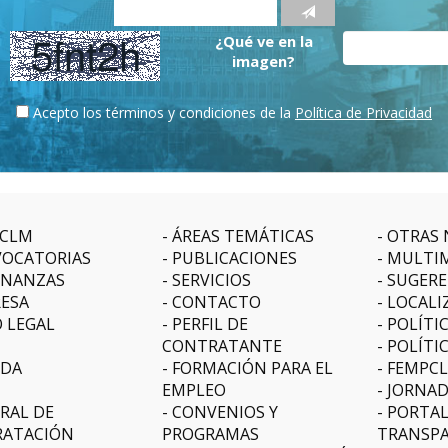
¿Qué ve en la
imagen?
Acepto los términos y condiciones de la
Política de Privacidad
CLM
ÁREAS TEMÁTICAS
OTRAS 
OCATORIAS
PUBLICACIONES
MULTI
NANZAS
SERVICIOS
SUGERE
ESA
CONTACTO
LOCALI
O LEGAL
PERFIL DE
POLÍTI
CONTRATANTE
POLÍTI
DA
FORMACIÓN PARA EL
FEMPC
EMPLEO
JORNAD
RAL DE
CONVENIOS Y
PORTAL
ATACIÓN
PROGRAMAS
TRANSPA