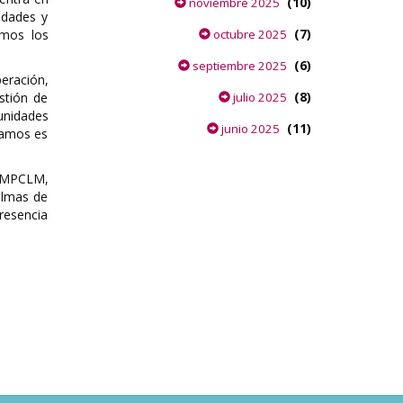
(10)
noviembre 2025
udades y
(7)
omos los
octubre 2025
(6)
septiembre 2025
peración,
(8)
stión de
julio 2025
unidades
(11)
junio 2025
damos es
FEMPCLM,
almas de
presencia