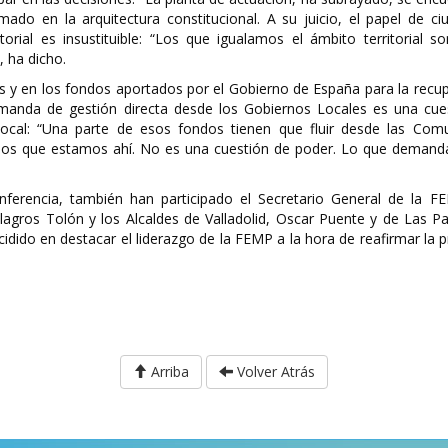
ado en la arquitectura constitucional. A su juicio, el papel de ci
orial es insustituible: “Los que igualamos el ámbito territorial s
 ha dicho.
os y en los fondos aportados por el Gobierno de España para la recu
emanda de gestión directa desde los Gobiernos Locales es una cue
 Local: “Una parte de esos fondos tienen que fluir desde las Com
los que estamos ahí. No es una cuestión de poder. Lo que deman
onferencia, también han participado el Secretario General de la 
agros Tolón y los Alcaldes de Valladolid, Oscar Puente y de Las P
idido en destacar el liderazgo de la FEMP a la hora de reafirmar la 
Arriba
Volver Atrás