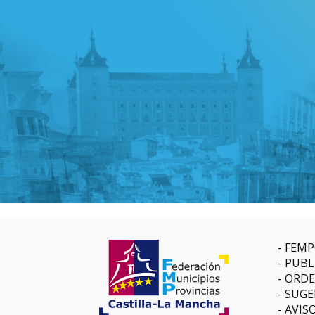
FEMP
PUBL
ORDE
SUGE
AVIS