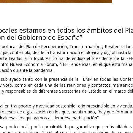
ocales estamos en todos los ámbitos del Pl
ón del Gobierno de España”
políticas del Plan de Recuperación, Transformación y Resiliencia la
 que contempla, desde la transformación ecológica y digital hasta la
nte ligadas a lo local. Así lo ha defendido el Presidente de la FE
cuentro Nueva Economía Fórum, NEF Tendencias, en el que esta maña
tuación durante la pandemia.
subrayado tanto con la presencia de la FEMP en todas las Confer
z y voto, como en cada una de las reuniones y contactos mantenido
s y responsables de diferentes Secretarías de Estado en el marco de
 en transporte y movilidad sostenible, e imprescindible en vivienda
procesos de digitalización en los que, ha afirmado, “hay que formar
lcaldesas los que vamos a liderar esa participación”
sa por lo local, por la proximidad que garantiza que, más allá de v
par en las decisiones. “La planta de actuación, ha subrayado, se enc