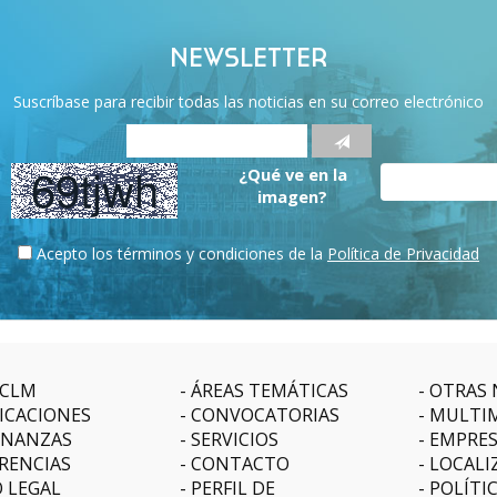
NEWSLETTER
Suscríbase para recibir todas las noticias en su correo electrónico
¿Qué ve en la
imagen?
Acepto los términos y condiciones de la
Política de Privacidad
CLM
ÁREAS TEMÁTICAS
OTRAS 
ICACIONES
CONVOCATORIAS
MULTI
NANZAS
SERVICIOS
EMPRE
RENCIAS
CONTACTO
LOCALI
O LEGAL
PERFIL DE
POLÍTI