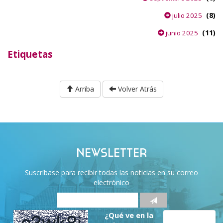
(8)
julio 2025
(11)
junio 2025
Etiquetas
Arriba
Volver Atrás
NEWSLETTER
Suscríbase para recibir todas las noticias en su correo
electrónico
¿Qué ve en la