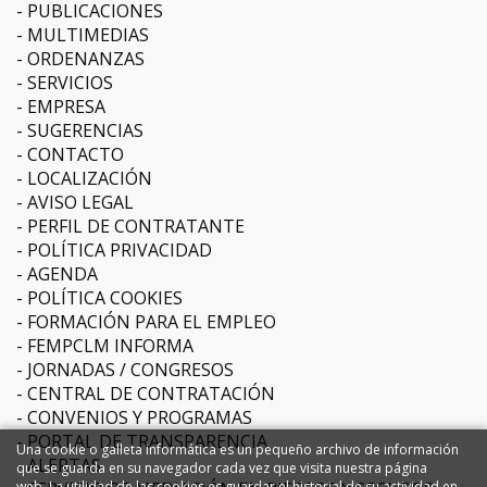
PUBLICACIONES
MULTIMEDIAS
ORDENANZAS
SERVICIOS
EMPRESA
SUGERENCIAS
CONTACTO
LOCALIZACIÓN
AVISO LEGAL
PERFIL DE CONTRATANTE
POLÍTICA PRIVACIDAD
AGENDA
POLÍTICA COOKIES
FORMACIÓN PARA EL EMPLEO
FEMPCLM INFORMA
JORNADAS / CONGRESOS
CENTRAL DE CONTRATACIÓN
CONVENIOS Y PROGRAMAS
PORTAL DE TRANSPARENCIA
Una cookie o galleta informática es un pequeño archivo de información
ALERTAS
que se guarda en su navegador cada vez que visita nuestra página
web. La utilidad de las cookies es guardar el historial de su actividad en