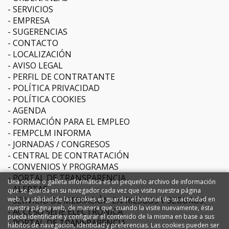
SERVICIOS
EMPRESA
SUGERENCIAS
CONTACTO
LOCALIZACIÓN
AVISO LEGAL
PERFIL DE CONTRATANTE
POLÍTICA PRIVACIDAD
POLÍTICA COOKIES
AGENDA
FORMACIÓN PARA EL EMPLEO
FEMPCLM INFORMA
JORNADAS / CONGRESOS
CENTRAL DE CONTRATACIÓN
CONVENIOS Y PROGRAMAS
PORTAL DE TRANSPARENCIA
Una cookie o galleta informática es un pequeño archivo de información
ALERTAS
que se guarda en su navegador cada vez que visita nuestra página
SERVICIO DE MEDIACIÓN EN RIESGOS Y SEGUROS
web. La utilidad de las cookies es guardar el historial de su actividad en
nuestra página web, de manera que, cuando la visite nuevamente, ésta
ACCESO SEDE ELECTRÓNICA
pueda identificarle y configurar el contenido de la misma en base a sus
PORTAL DE TRANSPARENCIA
hábitos de navegación, identidad y preferencias. Las cookies pueden ser